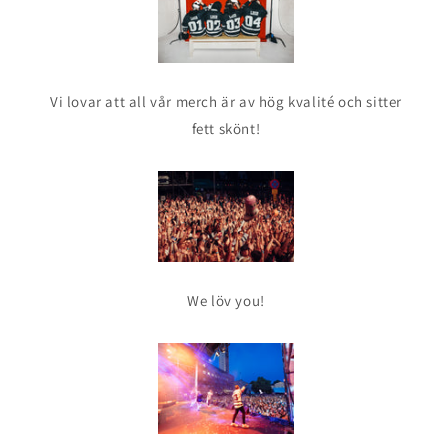
Vi lovar att all vår merch är av hög kvalité och sitter
fett skönt!
We löv you!