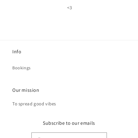
<3
Info
Bookings
Our mission
To spread good vibes
Subscribe to our emails